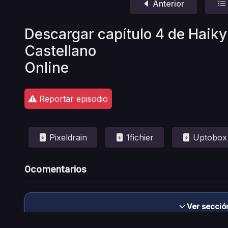
Anterior
Descargar capítulo 4 de Haiky
Castellano
Online
Reportar episodio
Pixeldrain
1fichier
Uptobox
0
comentarios
Ver secció