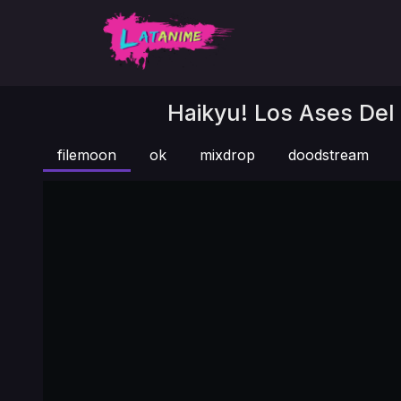
Haikyu! Los Ases Del 
filemoon
ok
mixdrop
doodstream