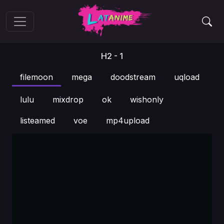
H2 - 1
filemoon
mega
doodstream
uqload
lulu
mixdrop
ok
wishonly
listeamed
voe
mp4upload