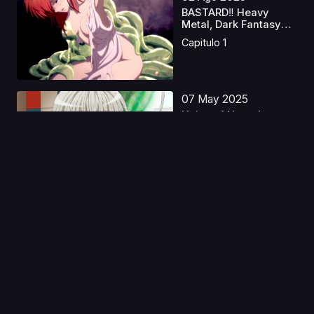
BASTARD‼ Heavy
Metal, Dark Fantasy
S2 ...
Capitulo 1
07 May 2025
Haiyore! Nyaruko-san
W Latino
Capitulo 1
04 May 2023
Ousama Ranking S2
Castellano
Capitulo 1
11 Nov 2019