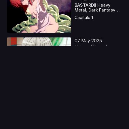
BASTARD‼ Heavy
Metal, Dark Fantasy
S2 ...
Capitulo 1
07 May 2025
Haiyore! Nyaruko-san
W Latino
Capitulo 1
04 May 2023
Ousama Ranking S2
Castellano
Capitulo 1
11 Nov 2019