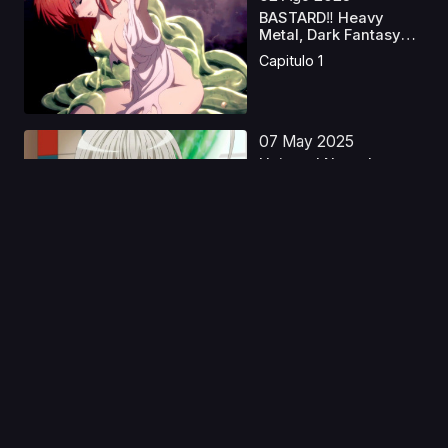
BASTARD‼ Heavy
Metal, Dark Fantasy
S2 ...
Capitulo 1
07 May 2025
Haiyore! Nyaruko-san
W Latino
Capitulo 1
04 May 2023
Ousama Ranking S2
Castellano
Capitulo 1
11 Nov 2019