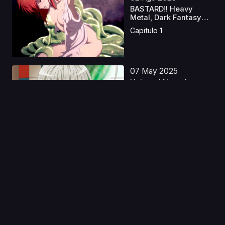
BASTARD‼ Heavy
Metal, Dark Fantasy
S2 ...
Capitulo 1
07 May 2025
Haiyore! Nyaruko-san
W Latino
Capitulo 1
04 May 2023
Ousama Ranking S2
Castellano
Capitulo 1
11 Nov 2019