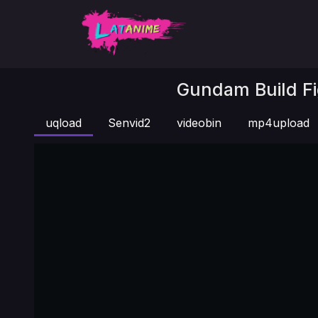
Gundam Build Fig
uqload
Senvid2
videobin
mp4upload