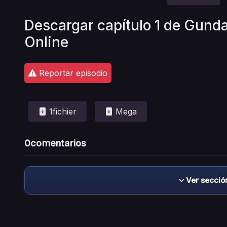
Descargar capítulo 1 de Gunda
Online
Reportar episodio
1fichier
Mega
0
comentarios
Ver secció
Descargo de responsabilidad: este sitio no 