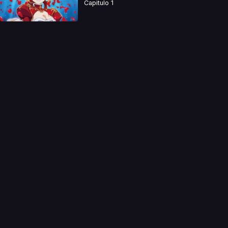
Capitulo 1
a directamente. Ningun video se encuentra