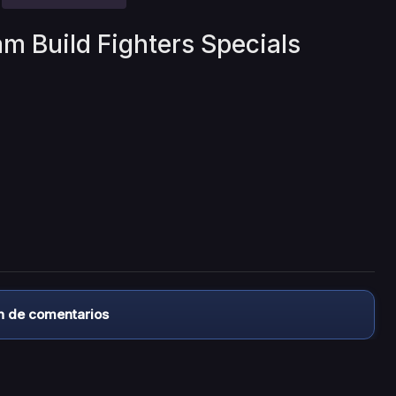
m Build Fighters Specials
n de comentarios
almacena ningún archivo/video en sus servidores, ni enlaz