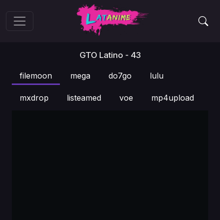
GTO Latino - 43
filemoon
mega
do7go
lulu
mxdrop
listeamed
voe
mp4upload