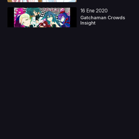
16 Ene 2020
Gatchaman Crowds
Insight
Capitulo 1
11 Abr 2023
Danmachi S2 + Ova
Castellano
Capitulo 1
18 Feb 2020
Kuuchuu Buranko
Capitulo 1