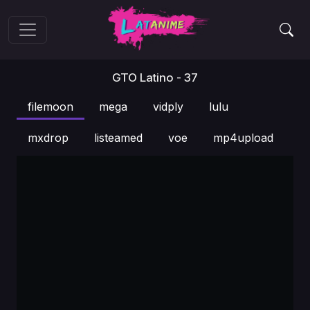
GTO Latino - 37
filemoon
mega
vidply
lulu
mxdrop
listeamed
voe
mp4upload