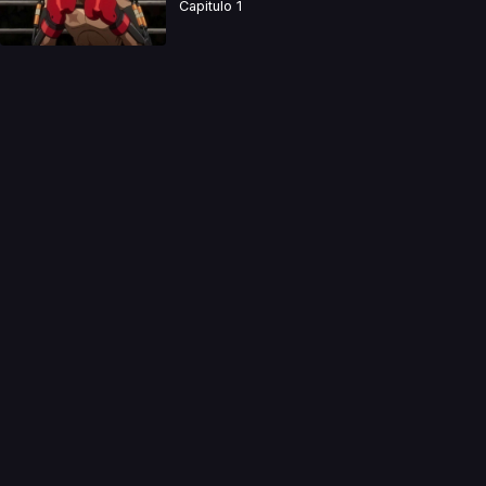
Capitulo 1
a directamente. Ningun video se encuentra