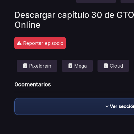
Descargar capítulo 30 de GTO
Online
Reportar episodio
Pixeldrain
Mega
Cloud
0
comentarios
Ver secció
Descargo de responsabilidad: este sitio no 