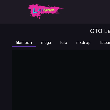
GTO La
filemoon
mega
lulu
mxdrop
liste