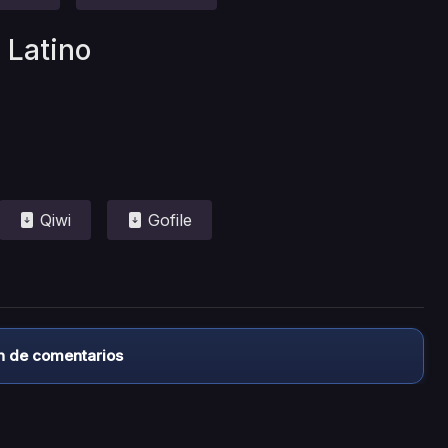
 Latino
Qiwi
Gofile
n de comentarios
almacena ningún archivo/video en sus servidores, ni enlaz