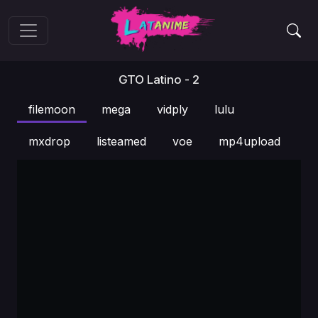
GTO Latino - 2
filemoon
mega
vidply
lulu
mxdrop
listeamed
voe
mp4upload