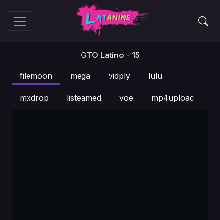
GTO Latino - 15
filemoon
mega
vidply
lulu
mxdrop
listeamed
voe
mp4upload