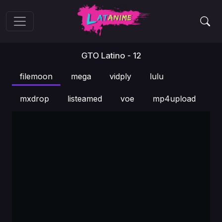
GTO Latino - 12
filemoon
mega
vidply
lulu
mxdrop
listeamed
voe
mp4upload