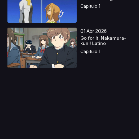
Tatakai
Capitulo 1
01 Abr 2026
Go for It, Nakamura-
kun!! Latino
Capitulo 1
23 Dic 2022
Deep Insanity: The
Lost Child Latino
Capitulo 1
05 Abr 2025
Detective de la Mesa
Castellano