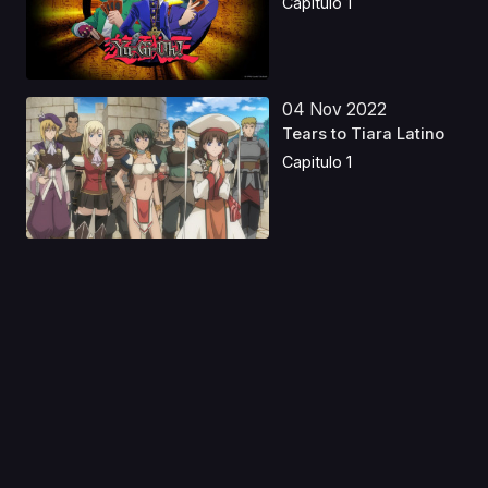
Capitulo 1
04 Nov 2022
Tears to Tiara Latino
Capitulo 1
22 Ene 2024
El Señor Lobo Quiere
Ser Comido Latino
Capitulo 1
19 Jul 2023
No Game No Life
Latino