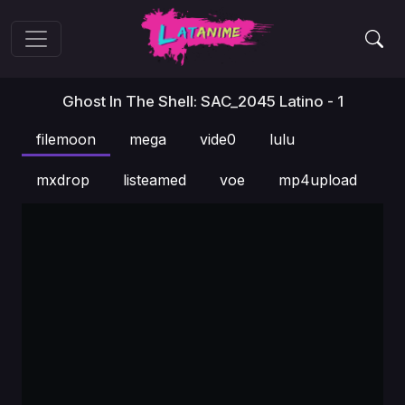
Ghost In The Shell: SAC_2045 Latino - 1
filemoon
mega
vide0
lulu
mxdrop
listeamed
voe
mp4upload