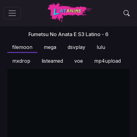
Fumetsu No Anata E S3 Latino - 6
filemoon
mega
dsvplay
lulu
mxdrop
listeamed
voe
mp4upload