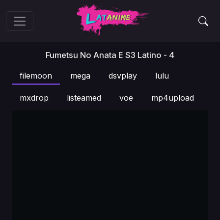
Fumetsu No Anata E S3 Latino - 4
filemoon
mega
dsvplay
lulu
mxdrop
listeamed
voe
mp4upload