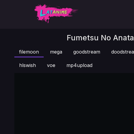
Fumetsu No Anata 
filemoon
mega
goodstream
doodstre
hlswish
voe
mp4upload