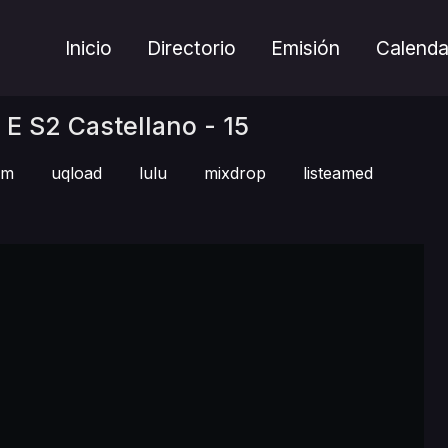
Inicio
Directorio
Emisión
Calenda
E S2 Castellano - 15
am
uqload
lulu
mixdrop
listeamed