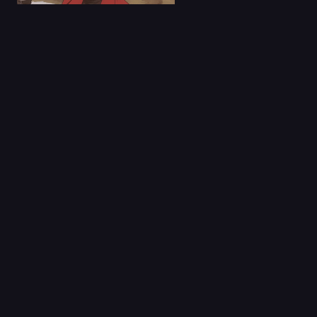
23 Jun 2024
Nyanko-Days Latino
Capitulo 1
02 Abr 2021
Shakunetsu Kabaddi
Capitulo 1
08 Abr 2024
¿¡El príncipe perfecto
me ama, el per...
Capitulo 1