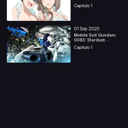
Capitulo 1
01 Sep 2020
Mobile Suit Gundam
0083: Stardust
Memory
Capitulo 1
11 Ene 2020
Boku no Tonari ni
Ankoku Hakaishin ga
Im...
Capitulo 1
11 May 2025
Overflow
Capitulo 1