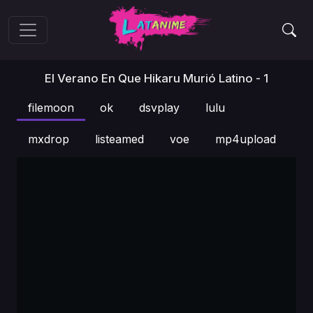
El Verano En Que Hikaru Murió Latino - 1
filemoon
ok
dsvplay
lulu
mxdrop
listeamed
voe
mp4upload