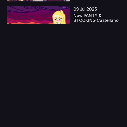
09 Jul 2025
New PANTY &
STOCKING Castellano
Capitulo 1
01 Ene 2023
Genjitsu Shugi Yuusha
no Oukoku Saikenki...
Capitulo 1
05 Sep 2020
Katte ni Kaizou
Capitulo 1