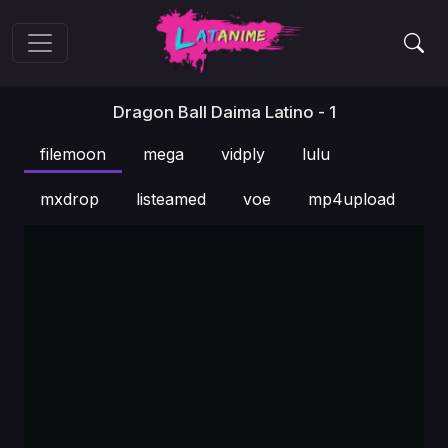
Dragon Ball Daima Latino - 1
filemoon
mega
vidply
lulu
mxdrop
listeamed
voe
mp4upload