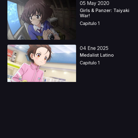
05 May 2020
Girls & Panzer: Taiyaki
War!
Capitulo 1
04 Ene 2025
Medalist Latino
Capitulo 1
02 Ago 2019
JoJo's Bizarre
Adventure (2012) S1
Caste...
Capitulo 1
07 Ene 2020