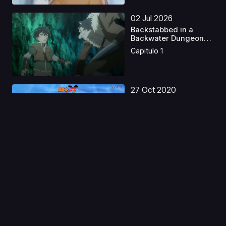
02 Jul 2026
Backstabbed in a
Backwater Dungeon
Caste...
Capitulo 1
27 Oct 2020
B'T X Neo Latino
Capitulo 1
28 Sep 2019
Mini Yuri
Capitulo 1