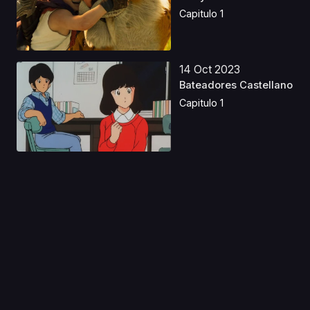
Capitulo 1
14 Oct 2023
Bateadores Castellano
Capitulo 1
11 Jun 2025
Evangelion: 3.33 You
Can (Not) Redo Lati...
Capitulo 1
03 May 2019
Beyblade Latino
Capitulo 1