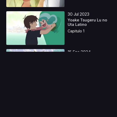
30 Jul 2023
Yoake Tsugeru Lu no
Uta Latino
Capitulo 1
15 Ene 2024
Un Paraíso en Otro
Mundo - Mi
Excitante...
Capitulo 1
03 Mar 2023
Piano no Mori S1 & S2
Latino
Capitulo 1