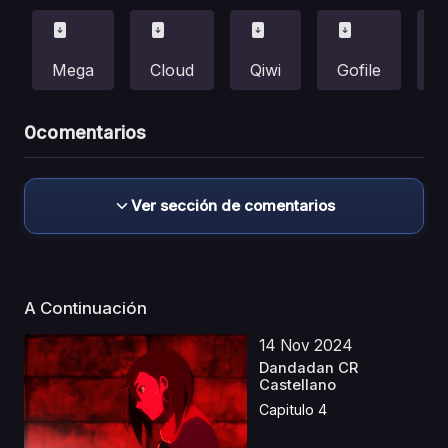
Mega
Cloud
Qiwi
Gofile
F
0
comentarios
Ver sección de comentarios
A Continuación
14 Nov 2024
Dandadan CR
Castellano
Capitulo 4