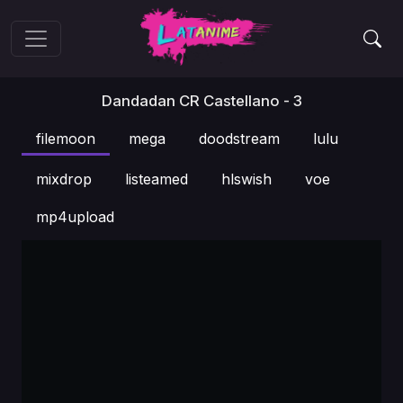
Dandadan CR Castellano - 3
filemoon
mega
doodstream
lulu
mixdrop
listeamed
hlswish
voe
mp4upload