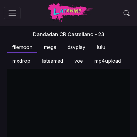
Dandadan CR Castellano - 23
filemoon
mega
dsvplay
lulu
mxdrop
listeamed
voe
mp4upload