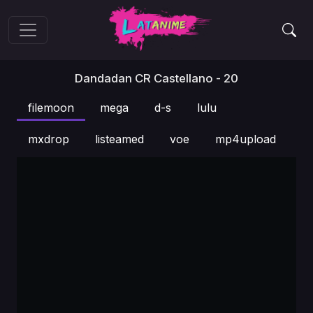
Dandadan CR Castellano - 20
filemoon
mega
d-s
lulu
mxdrop
listeamed
voe
mp4upload