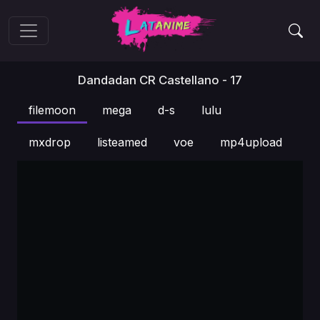
Dandadan CR Castellano - 17
filemoon
mega
d-s
lulu
mxdrop
listeamed
voe
mp4upload