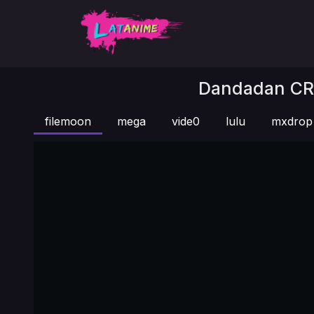
Dandadan CR 
filemoon
mega
vide0
lulu
mxdrop