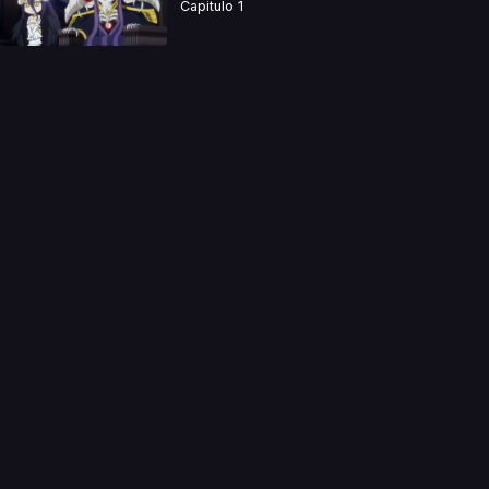
Capitulo 1
a directamente. Ningun video se encuentra