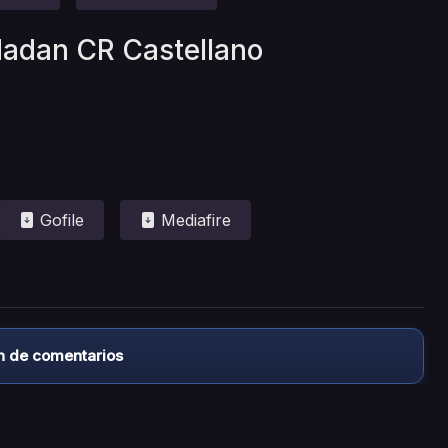
dadan CR Castellano
Gofile
Mediafire
n de comentarios
almacena ningún archivo/video en sus servidores, ni enlaz