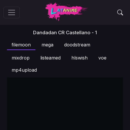
Dandadan CR Castellano - 1
filemoon
mega
doodstream
mixdrop
listeamed
hlswish
voe
mp4upload