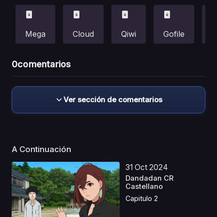
Mega
Cloud
Qiwi
Gofile
F
0
comentarios
Ver sección de comentarios
A Continuación
31 Oct 2024
Dandadan CR
Castellano
Capitulo 2