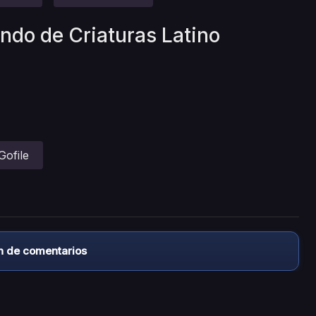
ndo de Criaturas Latino
Gofile
n de comentarios
almacena ningún archivo/video en sus servidores, ni enlaz