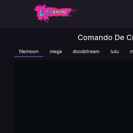
Comando De Cri
filemoon
mega
doodstream
lulu
m