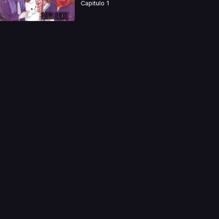
Capitulo 1
a directamente. Ningun video se encuentra