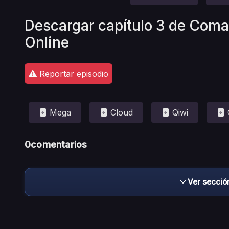
Descargar capítulo 3 de Coma
Online
Reportar episodio
Mega
Cloud
Qiwi
0
comentarios
Ver secció
Descargo de responsabilidad: este sitio no 