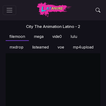
City The Animation Latino - 2
filemoon
mega
vide0
lulu
mxdrop
listeamed
voe
mp4upload