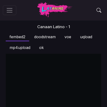
Canaan Latino - 1
fembed2
doodstream
voe
uqload
mp4upload
ok