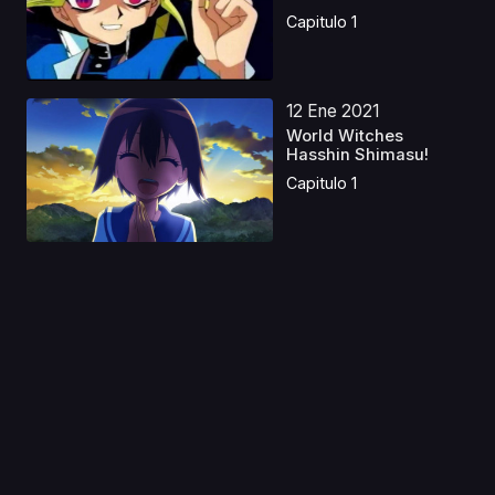
Capitulo 1
12 Ene 2021
World Witches
Hasshin Shimasu!
Capitulo 1
14 Sep 2020
Ta ga Tame no
Alchemist
Capitulo 1
22 Ene 2026
Tantei wa Mou,
Shindeiru. Latino