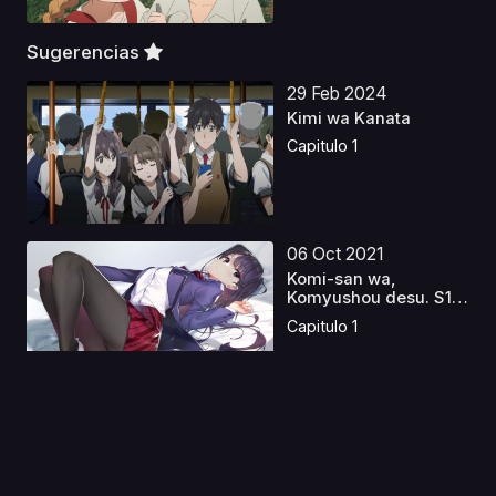
Sugerencias
29 Feb 2024
Kimi wa Kanata
Capitulo 1
06 Oct 2021
Komi-san wa,
Komyushou desu. S1
1080p
Capitulo 1
08 Ene 2023
Kono Oto Tomare! S1 y
S2 Latino
Capitulo 1