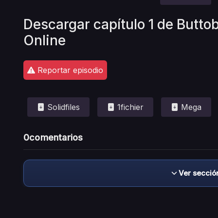
Descargar capítulo 1 de Buttob
Online
Reportar episodio
Solidfiles
1fichier
Mega
0
comentarios
Ver secció
Descargo de responsabilidad: este sitio no 