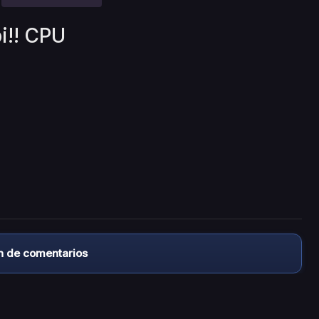
i!! CPU
n de comentarios
almacena ningún archivo/video en sus servidores, ni enlaz