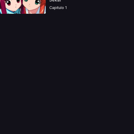
Capitulo 1
a directamente. Ningun video se encuentra