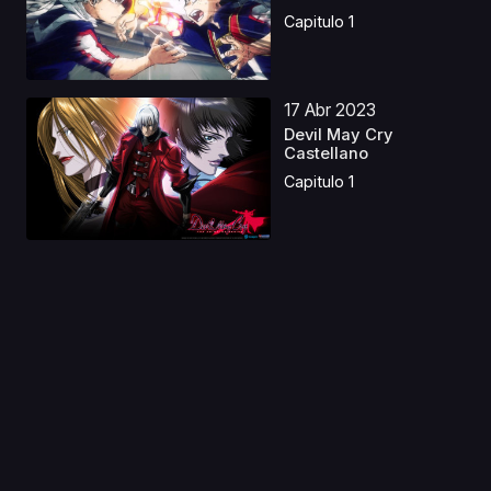
Castellano
Capitulo 1
17 Abr 2023
Devil May Cry
Castellano
Capitulo 1
13 Ene 2020
K Seven Stories Movie
2 - Side:Blue - Te...
Capitulo 1
08 Oct 2020
Adachi to Shimamura
Capitulo 1