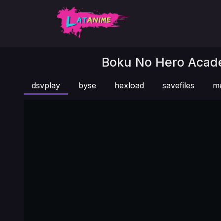
Boku No Hero Acade
dsvplay
byse
hexload
savefiles
m