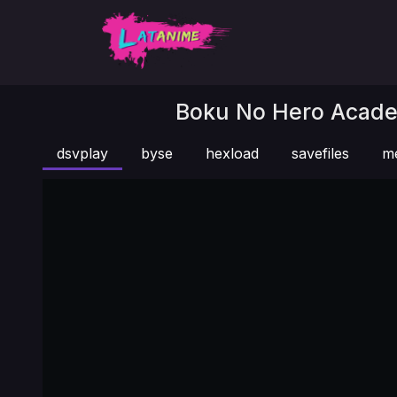
Boku No Hero Academ
dsvplay
byse
hexload
savefiles
m