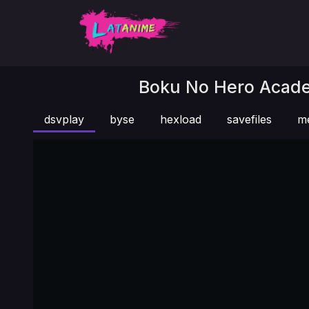
Boku No Hero Academ
dsvplay
byse
hexload
savefiles
m