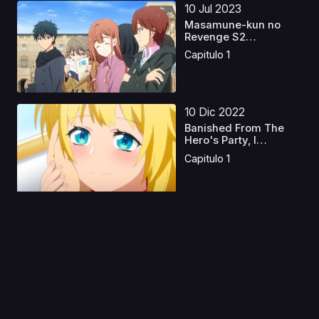
10 Jul 2023
Masamune-kun no
Revenge S2
Castellano
Capitulo 1
10 Dic 2022
Banished From The
Hero's Party, I
Decide...
Capitulo 1
12 Abr 2024
Konosuba S1 + Ova
Latino
Capitulo 1