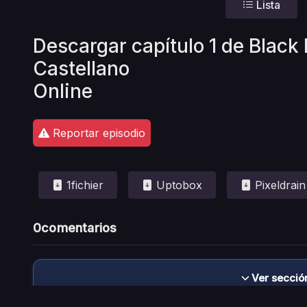
Lista
Descargar capítulo 1 de Black
Castellano
Online
Reportar episodio
1fichier
Uptobox
Pixeldrain
0
comentarios
Ver secció