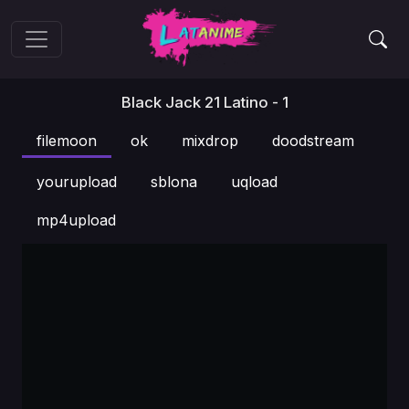
Black Jack 21 Latino - 1
filemoon
ok
mixdrop
doodstream
yourupload
sblona
uqload
mp4upload