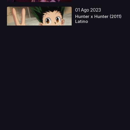
01 Ago 2023
Hunter x Hunter (2011)
Latino
Capitulo 1
19 Dic 2023
Sora no Aosa wo Shiru
Hito yo
Capitulo 1
07 Abr 2022
Shachiku-san wa
Youjo Yuurei ni
Iyasaret...
Capitulo 1