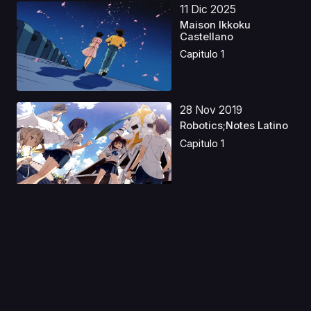
11 Dic 2025
Maison Ikkoku
Castellano
Capitulo 1
28 Nov 2019
Robotics;Notes Latino
Capitulo 1
15 Ago 2020
Boku no Hero
Academia: Ikinokore!
Kesshi...
Capitulo 1
02 Feb 2023