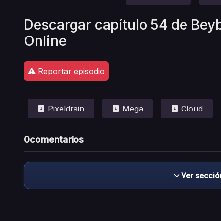
Descargar capítulo 54 de Beyb
Online
Reportar episodio
Pixeldrain
Mega
Cloud
0
comentarios
Ver secció
Descargo de responsabilidad: este sitio no 