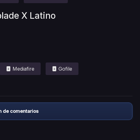
lade X Latino
Mediafire
Gofile
n de comentarios
almacena ningún archivo/video en sus servidores, ni enlaz