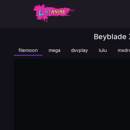
Beyblade X
filemoon
mega
dsvplay
lulu
mxdr