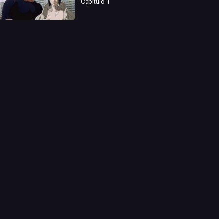
Capitulo 1
a directamente. Ningun video se encuentra