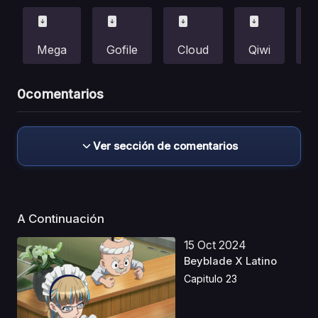
Mega
Gofile
Cloud
Qiwi
F
0
comentarios
Ver sección de comentarios
A Continuación
15 Oct 2024
Beyblade X Latino
Capitulo 23