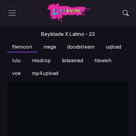
Beyblade X Latino - 22
filemoon
mega
doodstream
uqload
lulu
mixdrop
listeamed
hlswish
voe
mp4upload