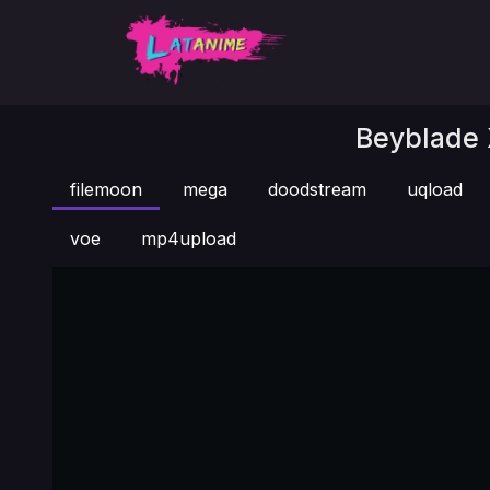
Beyblade X
filemoon
mega
doodstream
uqload
voe
mp4upload